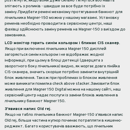
розтягнути, якщо вони дуже сильно тягнуться або навіть
злітають з роликів - швидше за все буде потрібно їх
заміну.Придбати ремені механізму протягування банкнот для
лічильника Magner-150 можна у нашому магазині. Установку
ременів необхідно проводити в сервісному центрі, наші
фахівці здійснюють заміну ременів на Magner-150 з виїздом до
замовника.
LCD монітор горить синім кольором і блимає CIS сканер.
Якщо при включенні лічильника Magner 150 дисплей
загоряється синім кольором і не відображає жодної
інформації, при цьому в блоці детекції (дверцята з
зворотного боку лічильника) видно, як моргає довга лінійка
CIS-сканера, значить скоріше потрібно замінити внутрішній
блок живлення. Також при проблемах із блоком живлення
може виникати помилка check above stacker.Замовити блок
живлення для Magner 150 Digital можна на нашому сайті, наш
сервісний центр надає послуги із заміни блоків живлення в
лічильнику банкнот Magner 150.
З'явився напис Old rej.
Якщо на табло лічильника банкнот Magner-150 з'явився напис
Old rej, більша частина купюр починає потрапляти в кишеню-
реджект. Багато користувачів вважають, що лічильник