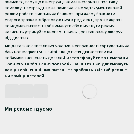
зламався, тому що в інструкції немає інформації про таку
помилку. Насправді це не помилка, а не задокументований
режим роботи лічильника банкнот, при якому банкноти
старого зразка відбраковуються в реджект, про це якраз і
повідомляє напис. Щоб вимкнути або ввімкнути режим,
натисніть утримуйте кнопку "Рівень", розташовану ліворуч
від дислпея.
Ми детально описали всі можливі несправності сортувальника
банкнот Magner 150 DiGital. Якщо після діагностики ви
побачили зношеність деталей
Зателефонуйте за номерами
+380956118969 +380958816867 наші техніки допоможуть
вам у вирішеннні цих питань та зроблять якісний ремонт
чи заміну деталей.
Ми рекомендуємо