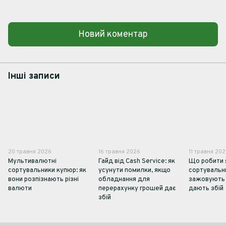
Новий коментар
Інші записи
20 травня 2026
16 травня 2026
11 травня 20
Мультивалютні
Гайд від Cash Service: як
Що робити
сортувальники купюр: як
усунути помилки, якщо
сортувальн
вони розпізнають різні
обладнання для
зажовують 
валюти
перерахунку грошей дає
дають збій
збій