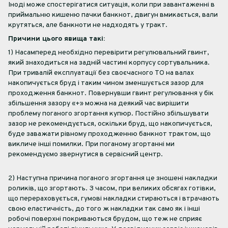
Іноді може спостерігатися ситуація, коли при завантаженні в
приймальню кишеню пачки банкнот, двигун вмикається, вали
крутяться, але банкноти не надходять у тракт.
Причини цього явища такі:
1) Насамперед необхідно перевірити регулювальний гвинт,
який знаходиться на задній частині корпусу сортувальника.
При тривалій експлуатації без своєчасного ТО на валах
накопичується бруд і таким чином зменшується зазор для
проходження банкнот. Повернувши гвинт регулювання у бік
збільшення зазору «+» можна на деякий час вирішити
проблему поганого згортання купюр. Постійно збільшувати
зазор не рекомендується, оскільки бруд, що накопичується,
буде заважати рівному проходженню банкнот трактом, що
викличе інші помилки. При поганому згортанні ми
рекомендуємо звернутися в сервісний центр.
2) Наступна причина поганого згортання це зношені накладки
роликів, що згортають. З часом, при великих обсягах готівки,
що перераховується, гумові накладки стираються і втрачають
свою еластичність, до того ж накладки так само як і інші
робочі поверхні покриваються брудом, що теж не сприяє