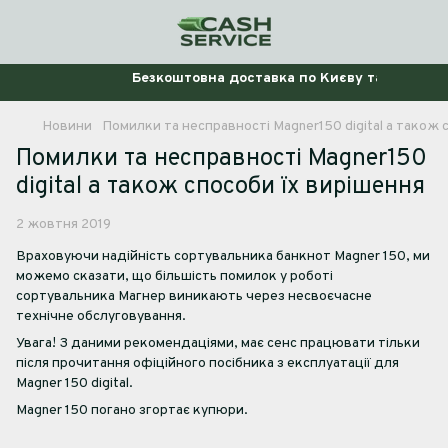
Безкоштовна доставка по Києву та Україні
Новини
Помилки та несправності Magner150 digital а також 
Помилки та несправності Magner150
digital а також способи їх вирішення
2 жовтня 2019
Враховуючи надійність сортувальника банкнот Magner 150, ми
можемо сказати, що більшість помилок у роботі
сортувальника Магнер виникають через несвоєчасне
технічне обслуговування.
Увага! З даними рекомендаціями, має сенс працювати тільки
після прочитання офіційного посібника з експлуатації для
Magner 150 digital.
Magner 150 погано згортає купюри.