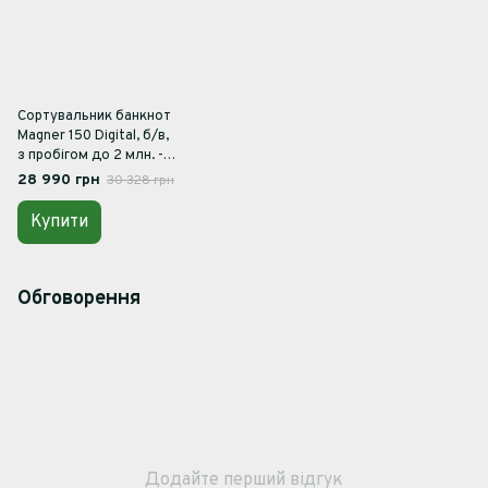
Сортувальник банкнот
Magner 150 Digital, б/в,
з пробігом до 2 млн. -
купити в Україні, ціна,
28 990 грн
30 328 грн
гарантія 12 місяців
Купити
Обговорення
Додайте перший відгук