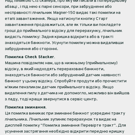
Над лінійкою CIS сканера, про яку ми писали в попередньому
абзаці , і під нею є парні сенсори, при забрудненні або
несправності лічильник Magner-150 видає такі помилки на
етапі завантаження. Якщо натиснути кнопку Старт
завантаження продовжиться, але як тільки ви покладете
гроші до приймального відсіку для перерахунку, лічильник
видасть помилку: Задня кришка відкрита або в тракті
знаходяться банкноти. Усунути помилку можна видаливши
забруднення або сторонні.
Помилка Check Stacker.
Машина повідомляє нам, що в нижньому (приймальному)
відсіку, в який надходять перераховані банкноти,
знаходяться банкноти або забруднений датчик наявності
банкнот у цьому відсіку. Спробуйте продути або прочистити
м'яким пензликом датчик приймального відсіку. Якщо
видалення пилу з датчика не допомогло, можливо він вийшов
з ладу, тоді краще звернутися в сервіс-центр.
Помилка зминання.
Ця помилка виникає при зминанні банкнот усередині тракту
лічильника. Лічильник зупиняє перерахунок та видає на
дисплей помилку "Помилка зминання Перевірте тракт". Для
усунення застрягання необхідно відкрити передню кришку