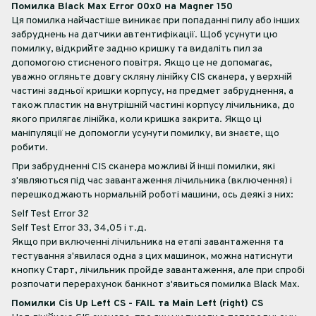
Помилка Black Max Error 00x0 на Magner 150
Ця помилка найчастіше виникає при попаданні пилу або інших
забруднень на датчики автентифікації. Щоб усунути цю
помилку, відкрийте задню кришку та видаліть пил за
допомогою стисненого повітря. Якщо це не допомагає,
уважно огляньте довгу скляну лінійку CIS сканера, у верхній
частині задньої кришки корпусу, на предмет забруднення, а
також пластик на внутрішній частині корпусу лічильника, до
якого прилягає лінійка, коли кришка закрита. Якщо ці
маніпуляції не допомогли усунути помилку, ви знаєте, що
робити.
При забрудненні CIS сканера можливі й інші помилки, які
з'являються під час завантаження лічильника (включення) і
перешкоджають нормальній роботі машини, ось деякі з них:
Self Test Error 32
Self Test Error 33, 34,05 і т.д.
Якщо при включенні лічильника на етапі завантаження та
тестування з'явилася одна з цих машинок, можна натиснути
кнопку Старт, лічильник пройде завантаження, але при спробі
розпочати перерахунок банкнот з'явиться помилка Black Max.
Помилки Cis Up Left CS - FAIL та Main Left (right) CS