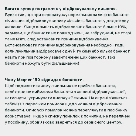
Багато купюр потрапляє у відбракувальну кишеню.
Буває так, що при перерахунку нормальних за якістю банкнот
лічильник відбраковує велику кількість банкнот у додаткову
кишеню. Якщо кількість відбракованих банкнот більше 10%,
за умови, що банкноти не пошкоджені, не забруднені, не старі
та не м'яті, слід встановити причину відбракування.
Встановлювати причину відбраковування необхідно і тоді,
коли лічильник відбраковує одну й ту саму або кілька банкнот
навіть при повторному завантаженні цих банкнот. Такі
банкноти можуть бути фальшивими!
Чому Magner 150 відкидає банкноти.
Щоб подивитися чому лічильник не приймає банкноти,
необхідно не виймаючи банкноти з кишені відбракувальної,
натиснути і утримувати кнопку «Режим». На екрані з'явиться
таблиця з переліком помилок щодо кожної відбракованої
банкноти. Опис усіх помилок можна переглянути в посібнику
користувача. Якщо у списку помилок є помилки, не перелічені
у посібнику, обов'язково зверніться до сервісного центру.