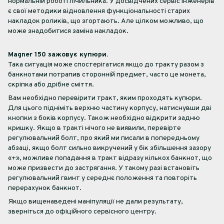
нормальній роботі лічильника. У досвідчених сервіс інженерів
є свої методики відновлення функціональності старих
накладок роликів, що згортають. Але цілком можливо, що
може знадобитися заміна накладок.
Magner 150 зажовує купюри.
Така ситуація може спостерігатися якщо до тракту разом з
банкнотами потрапив сторонній предмет, часто це монета,
скріпка або дрібне сміття.
Вам необхідно перевірити тракт, яким проходять купюри.
Для цього підніміть верхню частину корпусу, натиснувши дві
кнопки з боків корпусу. Також необхідно відкрити задню
кришку. Якщо в тракті нічого не виявили, перевірте
регулювальний болт, про який ми писали в попередньому
абзаці, якщо болт сильно викручений у бік збільшення зазору
«+», можливе попадання в тракт відразу кількох банкнот, що
може призвести до застрягання. У такому разі встановіть
регулювальний гвинт у середнє положення та повторіть
перерахунок банкнот.
Якщо вищенаведені маніпуляції не дали результату,
зверніться до офіційного сервісного центру.