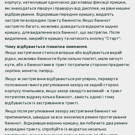
корпусу, натиснувши одночасно дві клавіші фіксації кришки,
які знаходяться ліворуч і праворуч від дисплея, на рівні кишені
відбракування. Відкривши передню кришку, видаліть
застрягли всередині тракту банкноти.Якщо банкнот
застрягло багато, можливо доведеться відкрити задню
кришку, для видалення всіх банкнот, що застрягли. Після
видалення, закрийте кришку та натисніть кнопку "Старт".
Чому відбувається помилка зминання.
Якщо застрягання сталося вперше або відбувається вкрай
рідко, можливо банкноти були сильно пом'яті, мали загнуті
кути, або з банкнотами в тракт потрапили сторонні предмети:
скріпки, монети, папірці.
Якщо ж застрягання відбуваються регулярно, перевірте
положення гвинта регулювання зазору на задній стороні
корпусу лічильника, якщо зазор занадто великий - в тракт
потрапляє відразу кілька банкнот, замість однієї і тому
відбувається їх застрявання в тракті.
Якщо після регулювання зазору застрягання банкнот не
припинилися, швидше за все зносилися ремені протягування
банкнот. Відкривши верхню кришку, ви побачите два ремені
всередині тракту, спробуйте їх акуратно несильно